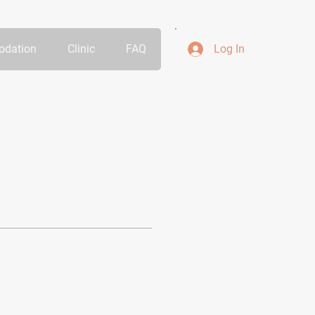
dation
Clinic
FAQ
Log In