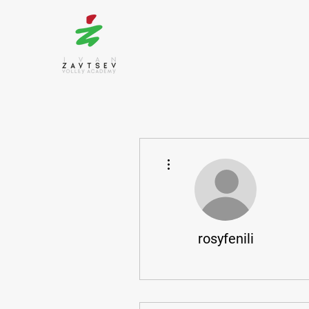
More actions
rosyfenili