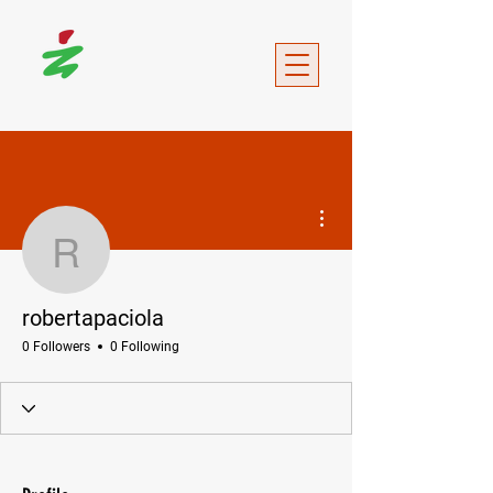
More actions
robertapaciola
robertapaciola
0 Followers
0 Following