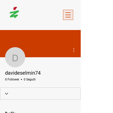
Altre azioni
davideselmin74
davideselmin74
0 Follower
0 Seguiti