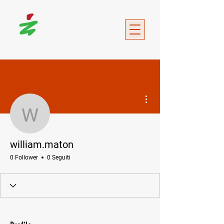
Altre azioni
william.maton
william.maton
0 Follower
0 Seguiti