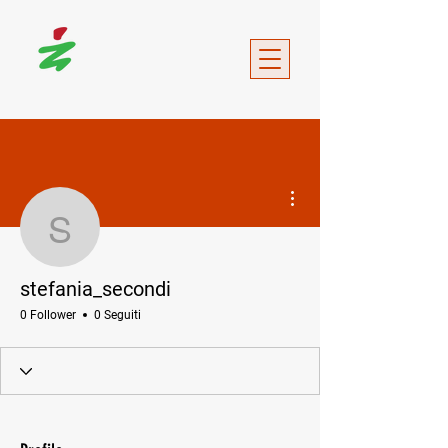
Altre azioni
stefania_secondi
stefania_secondi
0 Follower
0 Seguiti