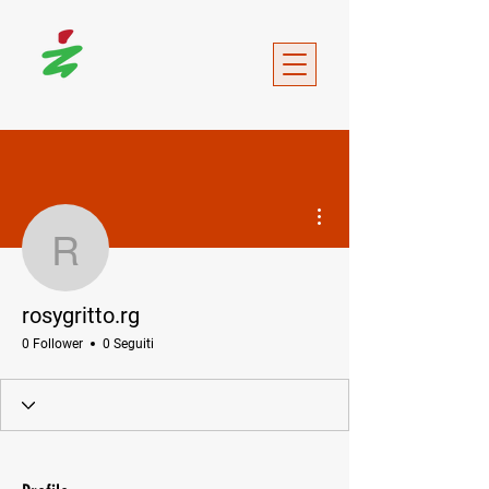
Altre azioni
rosygritto.rg
rosygritto.rg
0 Follower
0 Seguiti