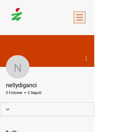
Altre azioni
nellydiganci
nellydiganci
0 Follower
0 Seguiti