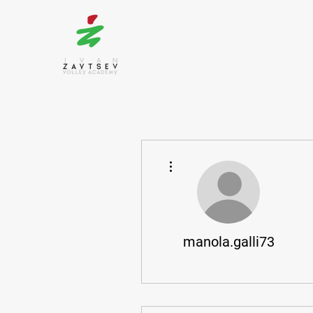
Altre azioni
manola.galli73