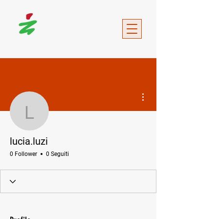
Altre azioni
lucia.luzi
lucia.luzi
0 Follower
0 Seguiti