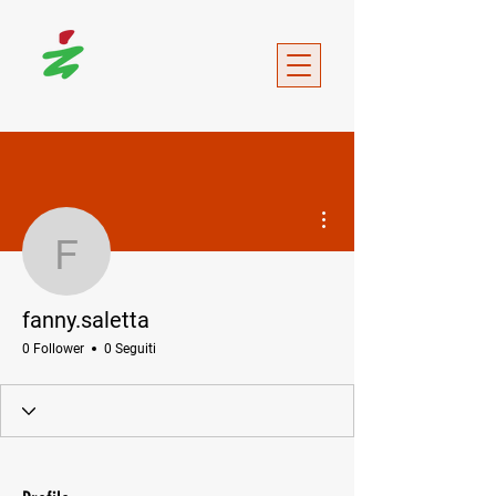
Altre azioni
fanny.saletta
fanny.saletta
0 Follower
0 Seguiti