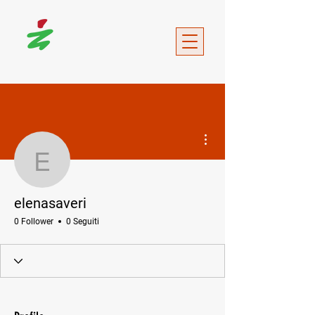
Altre azioni
elenasaveri
elenasaveri
0 Follower
0 Seguiti