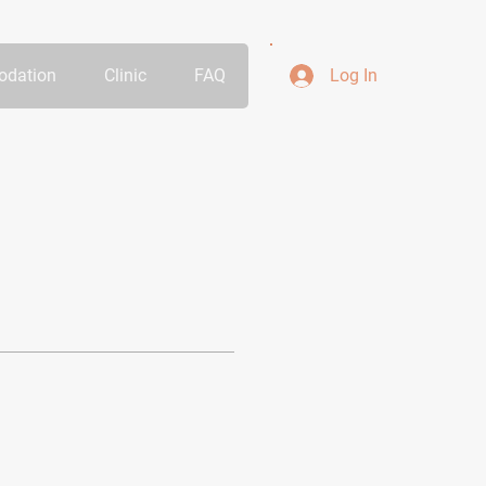
dation
Clinic
FAQ
Log In