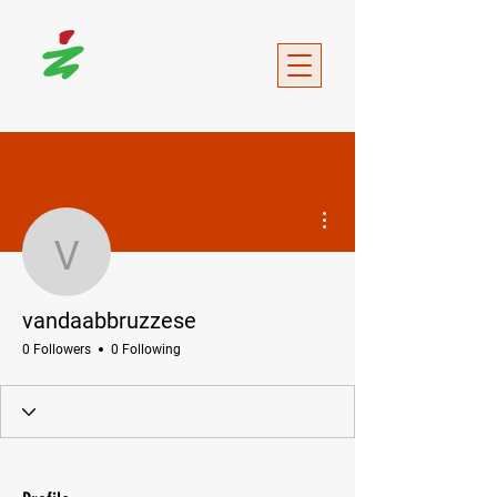
More actions
vandaabbruzzese
vandaabbruzzese
0 Followers
0 Following