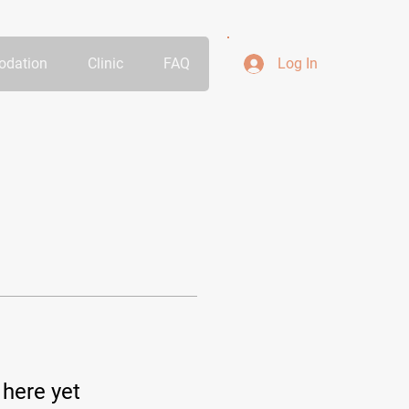
dation
Clinic
FAQ
Log In
 here yet