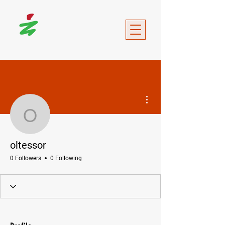
More actions
oltessor
oltessor
0 Followers
0 Following