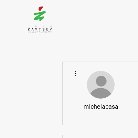
More actions
michelacasa