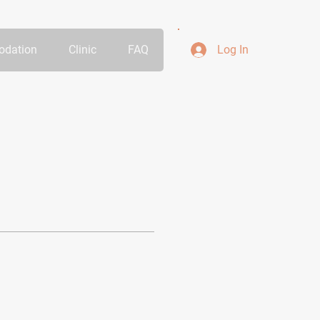
dation
Clinic
FAQ
Log In