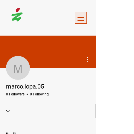
More actions
marco.lopa.05
marco.lopa.05
0 Followers
0 Following