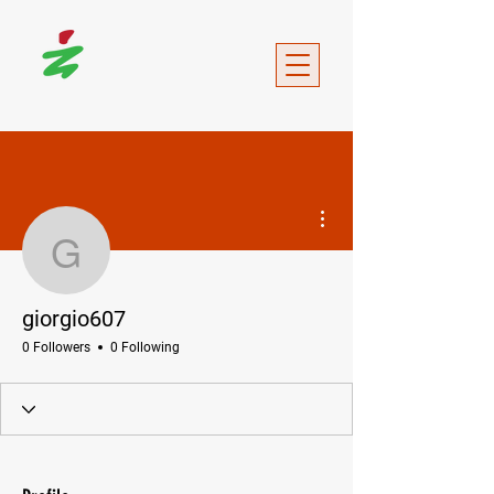
More actions
giorgio607
giorgio607
0 Followers
0 Following