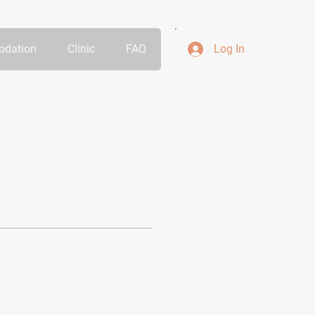
dation
Clinic
FAQ
Log In