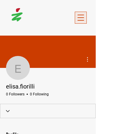
More actions
elisa.fiorilli
elisa.fiorilli
0 Followers
0 Following