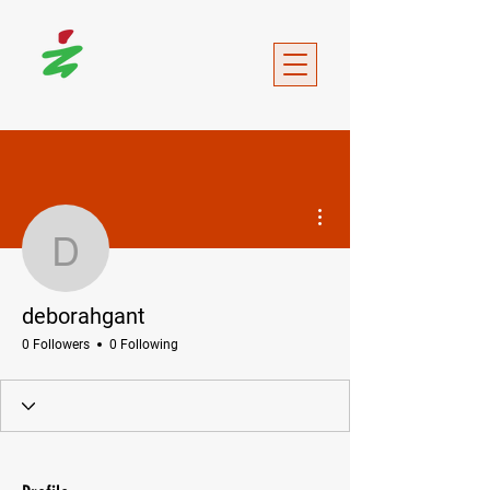
More actions
deborahgant
deborahgant
0 Followers
0 Following