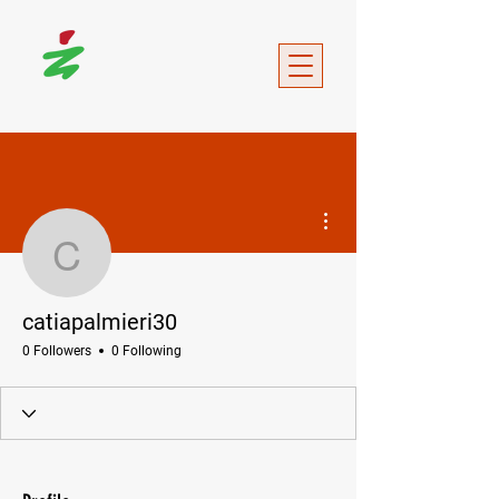
More actions
catiapalmieri30
catiapalmieri30
0 Followers
0 Following