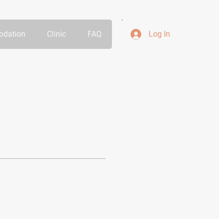
dation
Clinic
FAQ
Log In