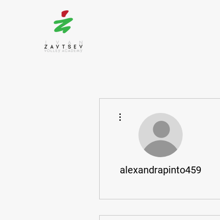
More actions
alexandrapinto459