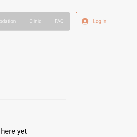
dation
Clinic
FAQ
Log In
 here yet