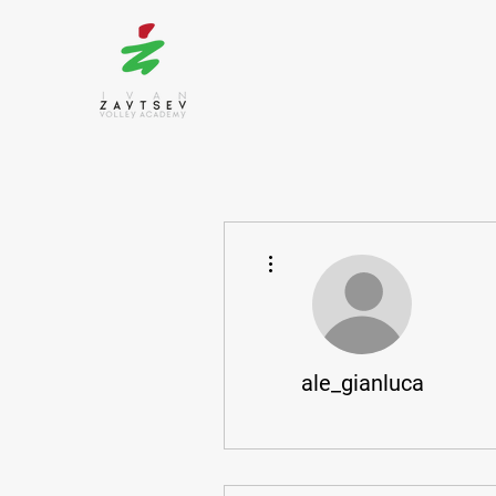
More actions
ale_gianluca