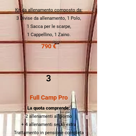
Kit da allenamento composto da:
3 Divise da allenamento, 1 Polo,
1 Sacca per le scarpe,
1 Cappellino, 1 Zaino.
790 €
3
Full Camp Pro
La quota comprende:
2 allenamenti al giorno
+ 4 allenamenti serali extra
Trattamento in pensione completa