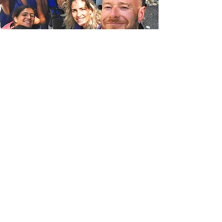
RAFTING
Avventura in fiume con rapide,
adrenalina, e paesaggi mozzafiato.
16 €